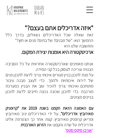
"איזה אדריכלים אתם בעצם?"
זאת שאלה שכל האדריכלים נשאלים, בדרך כלל
ההמשך הוא: "של מבנים? של בתים? פנים או חוץ?"
והתשובה שלנו היא
ארכיטקטורה היא אומנות יצירת המקום.
אנחנו מאמינים שארכיטקטורה אחראית על כל הסביבה
הבנויה וצריכה לעסוק בכל קני המידה.
על מנת לתכנן בניין מגורים איכותי צריך לדעת לתכנן פנים
של דירות איכותיות ולהפך. כדי לעצב מבנה ציבור
מתוחכם ואיכותי צריך להכיר טוב את הבניין כמערכת
מורכבת .כדי לתכנן שכונה נכונה חייבים לדעת לתכנן
בניינים מצוינים.
עם האמונה הזאת הקמנו בשנת 2019 את "קרופניק
מאירוביץ אדריכלים"
, על ידי האדריכלים יניב מאירוביץ
ומריאן קרופניק מאירוביץ. קצת אחר כך הצטרפה אלינו
אדריכלית טל שדה והקמנו את
הזרוע האורבנית
"
אורבן מיקס מקס
"
.