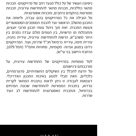
ניסיונה העשיר של טל כולל מנעד רחב של פרוייקטים- תכניות
מתאר כוללניות, תכניות מתאר להתחדשות עירונית, תכניות
מפורטות בהיקפים נרחבים, ותכניות אסטרטגיות.
טל הובילה את כל הפרוייקטים בהם עבדה, וליוותה את
התכנון מהשלב הראשוני ועד להכנת המסמכים הסטטוטוריים
והגשת התכנית. זאת תוך ניהול צוותי תכנון מרובי יועצים,
והתנהלות מו הרשויות, בין הגופים מולם עבדה נמנים בין
היתר משהב"ש, הרשות להתחדשות עירונית, עיריית נתניה,
עיריית חיפה, עיריית כרמיאל חכ"ל שדרות, ועוד. הפרוייקטים
נידונו במגוון ועדות- מקומיות, מחוזיות וותמ"ל (תמל 1079,
הרחבת היישוב בני עי"ש).
לטל מומחיות בפרוייקטים של התחדשות עירונית, על
מורכבותם ורגישותם.
טל יודעת לתכלל בין השיקולים התשתיתיים, פרוגרמתיים,
כלכליים, וזאת מבלי לפגוע באיכות התכנון האדריכלי.
דוגמאות לעבודה זו ניתן לראות בתכנית המתאר לקריית
נורדאו, בתכנית המפורטת להתחדשות שכונת הפרחים
בכרמיאל, והתכנית האסטרטגית להתחדשות לב העיר
שדרות.