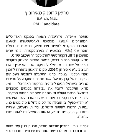
מריאן קרופניק מאירוביץ
B.Arch, M.Sc
PhD Candidate
שותפה מייסדת, אדריכלית רשומה בפנקס האדריכלים
והמהנדסים (2014), מוסמכת לארכיטקטורה B.Arch
מהמרכז האקדמי לעיצוב ויצו חיפה, בהצטיינות. בעלת
תואר שני (MSc) בהצטיינות בארכיטקטורה ובינוי ערים
מהטכניון (IIT), דוקטורנטית לארכיטקטורה ועיצוב עירוני.
מריאן קטפה פרסים רבים, בניהם המקום הראשון היוקרתי
בפרס על שם דוד עזריאלי לפרויקט הגמר המצטיין ; אות
העיצוב ע"ש אופיר חן (2014); מקום הראשון בתחרות לתכנון
שערי הטכניון. בנוסף, מריאן התקבלה לתוכנית העמיתים
היוקרתית של קרן עזריאלי אשר תמכה במחקרה על סביבות
מגורים בישראל הניאו-ליברלית בהקשר האדריכלי – יזמי.
מריאן התקבלה להציג את עבודתה בכנסים מכובדים
בישראל וברחבי העולם וכן כותבת מאמרים בתחום מחקרה.
למריאן ידע פרקטי רב אותו רכשה במשרד עטור הפרסים
"מייזליץ-כסיף" בו הובילה פרויקטים גדולים מול גופים כגון:
עמיגור, הרשות לפיתוח ירושלים, עיריית ירושלים, עיריית
פתח תקווה, עיריית נתניה, הרשות הממשלתית להתחדשות
עירונית.
למריאן ניסיון בתכנון תוכניות מתאר, תכנית בניין עיר, ניסוח
ותכנון תוכניות אב להחייאת מתחמים עירוניים, תכנון מבני