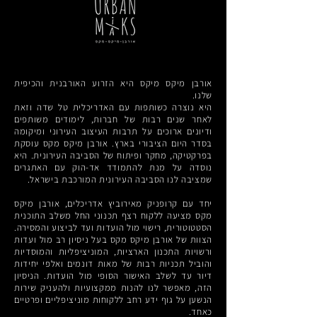
אורבן מיקס מיקס היא הזרוע האורבנית והכיפית
שלנו.
היא נוצרה כשותפות עם האדריכלית טל שדה וזאת
לאחר שנים רבות של חברות, לימודים משותפים
ודיונים ארוכים על תרבות העיצוב העירוני ומיקומה
בסדר היום הציבורי בארץ. אורבן מיקס מקס עוסקת
בפרקטיקה, מחקר ופיתוח של הסביבה העירונית. היא
נוסדה על מנת להתמודד אד-הוק עם האתגרים
שמציבה לנו הסביבה העירונית המורכבת בישראל.
יחד עם קרופניק מאירוביץ אדריכלים, אורבן מיקס
מקס מציעה ללקוח רצף תכנוני החל משלב התוכנית
הסטטוטורית, רישוי מול הועדות ועד לביצוע והמסירה.
הצוות של אורבן מיקס מקס בעל ניסיון רב מול ועדות
ורשויות התכנון הארציות, המוניציפליות והמוסדיות
והוביל תכניות רבות של מאות דונמים ואלפי יחידות
דיור עד לשלב האישור הסופי מול הועדות. הניסיון
הזה, מאפשר לנו להנות ממקצועיות ולהעניק שירות
הנשען על גוף ידע רחב ללקוחות מוניציפליים ופרטיים
כאחד.