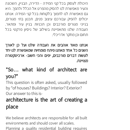
היכולת לעסוק בכל קני המידה - הדירה, הבניין, השכונה
והעיר מאפשרת לנו להסיק מהפרט אל הכלל ולהפך. היא
גם מאפשרת לנו לתמוך בלקוחות בכל קני המידה: אנחנו
יכולים להפיק עבורכם עיצוב פנים, תכנון בתי מגורים,
בנייני מגורים מורכבים וכן תכניות בניין עיר ומתאר.
העבודה שלנו מתאפיינת בשילוב של ניסיון פרקטי בכל
תחום וכן מחקר אדריכלי.
אנחנו מאוד אוהבים את העבודה שלנו ועל כן לאורך
השנים כל אחד מאתנו פיתח מומחיות שמאפשרת לנו יחד
לעשות דברים מורכבים, יפים והכי חשוב- ארכיטקטורה
מצויינת.
"So… what kind of architect are
you?"
This question is often asked, usually followed
by “of houses? Buildings? Interior? Exterior?
Our answer to this is-
architecture is the art of creating a
place
We believe architects are responsible for all built
environments and should cover all scales.
Planning a quality residential building requires