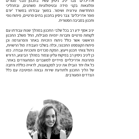
אדריכלים' צבר יניב ניסיון עשיר בתכנון מבני מגורים
ומלונאות בקני מידה ובטיפולוגיות משתנים, ובתהליכי
התחדשות עירונית ושימור. במשך עבודתו במשרד 'יורם
פופר אדריכלים' צבר ניסיון בתכנון בתים פרטיים, פיתוח נופי
ותכנון בסביבה הסטורית.
יניב אסף ידע רב בכל שלבי התכנון במהלך שנות עבודתו עם
לקוחות פרטיים וחברות יזמיות מובילות, החל משלב התכנון
הראשוני אשר כולל ניתוח הזכויות באתר והפרוגרמה וכן
פיתוח הקונספט התכנוני, וכלה בשלבי העבודה מול הרשויות,
ניהול צוותי תכנון וייעוץ, הפקת מכרזים ותוכניות עבודה. כמו
כן ליניב ניסיון רב בפיקוח עליון וצמוד במהלך הביצוע, הדורש
פתרונות אדריכליים מיידיים למשברים המתעוררים באתר.
כל אלו יחד הובילו את יניב למקצוענות, לראייה כוללת ורחבה
של הליך התכנון ולתודעת שירות גבוהה המיטיבה עם כלל
הצדדים המעורבים.